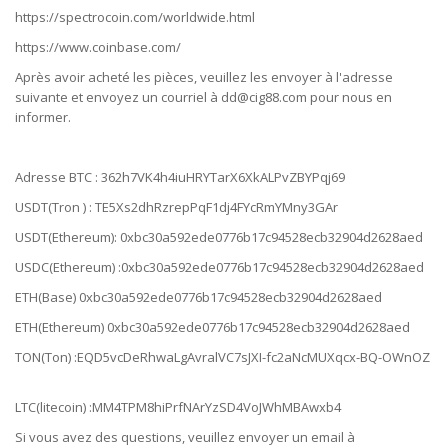
https://spectrocoin.com/worldwide.html
https://www.coinbase.com/
Après avoir acheté les pièces, veuillez les envoyer à l'adresse
suivante et envoyez un courriel à dd@cig88.com pour nous en
informer.
Adresse BTC : 362h7VK4h4iuHRYTarX6XkALPvZBYPqj69
USDT(Tron ) : TE5Xs2dhRzrepPqF1dj4FYcRmYMny3GAr
USDT(Ethereum): 0xbc30a592ede0776b17c94528ecb32904d2628aed
USDC(Ethereum) :0xbc30a592ede0776b17c94528ecb32904d2628aed
ETH(Base) 0xbc30a592ede0776b17c94528ecb32904d2628aed
ETH(Ethereum) 0xbc30a592ede0776b17c94528ecb32904d2628aed
TON(Ton) :EQD5vcDeRhwaLgAvralVC7sJXI-fc2aNcMUXqcx-BQ-OWnOZ
LTC(litecoin) :MM4TPM8hiPrfNArYzSD4VoJWhMBAwxb4
Si vous avez des questions, veuillez envoyer un email à