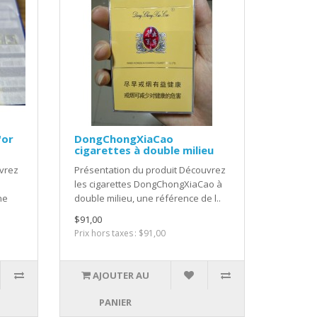
'or
DongChongXiaCao
cigarettes à double milieu
uvrez
Présentation du produit Découvrez
les cigarettes DongChongXiaCao à
ne
double milieu, une référence de l..
$91,00
Prix hors taxes : $91,00
AJOUTER AU
PANIER