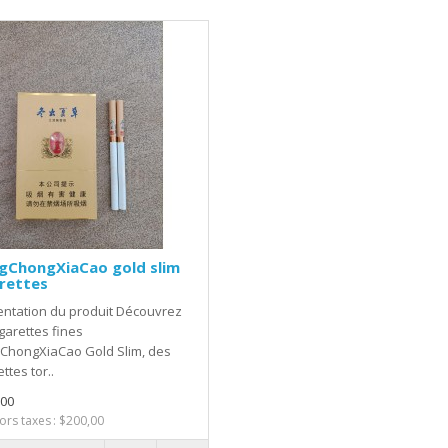
gChongXiaCao gold slim
rettes
ntation du produit Découvrez
igarettes fines
ChongXiaCao Gold Slim, des
ttes tor..
,00
hors taxes : $200,00