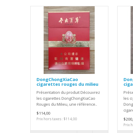
DongChongXiaCao
Don
cigarettes rouges du milieu
ciga
Présentation du produit Découvrez
Prése
les cigarettes DongChongXiaCao
les c
Rouges du Milieu, une référence..
Dong
cigare
$114,00
Prix hors taxes : $114,00
$200
Prix 