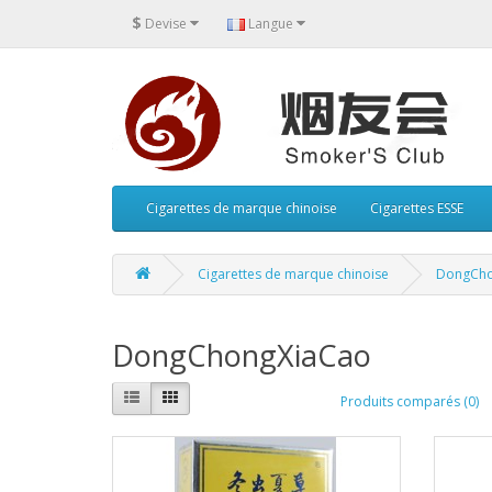
$
Devise
Langue
Cigarettes de marque chinoise
Cigarettes ESSE
Cigarettes de marque chinoise
DongCho
DongChongXiaCao
Produits comparés (0)