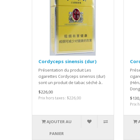
Cordyceps sinensis (dur)
Cord
Présentation du produit Les
Prése
cigarettes Cordyceps sinensis (dur)
cigar
sont un produit de tabac séché à..
(Héru
Dong
$226,00
Prix hors taxes : $226,00
$130
Prix 
AJOUTER AU
PANIER