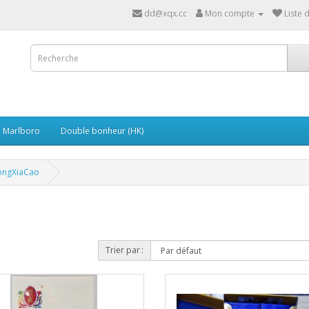
dd@xqx.cc
Mon compte
Liste 
Marlboro
Double bonheur (HK)
ngXiaCao
Trier par :