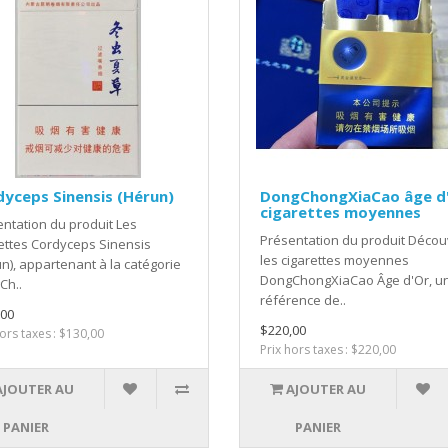
yceps Sinensis (Hérun)
DongChongXiaCao âge d
cigarettes moyennes
ntation du produit Les
Présentation du produit Déco
ettes Cordyceps Sinensis
les cigarettes moyennes
n), appartenant à la catégorie
DongChongXiaCao Âge d'Or, u
Ch..
référence de..
,00
$220,00
hors taxes : $130,00
Prix hors taxes : $220,00
AJOUTER AU
AJOUTER AU
PANIER
PANIER