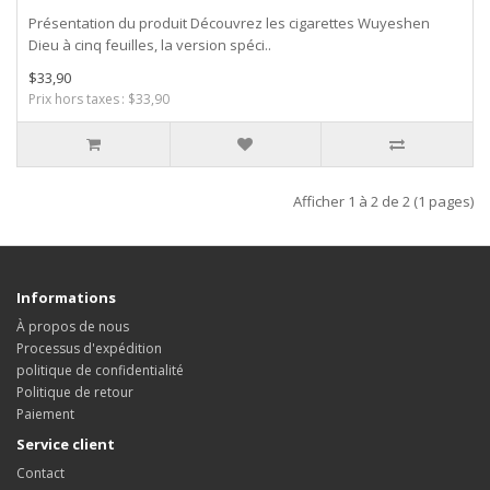
Présentation du produit Découvrez les cigarettes Wuyeshen
Dieu à cinq feuilles, la version spéci..
$33,90
Prix hors taxes : $33,90
Afficher 1 à 2 de 2 (1 pages)
Informations
À propos de nous
Processus d'expédition
politique de confidentialité
Politique de retour
Paiement
Service client
Contact