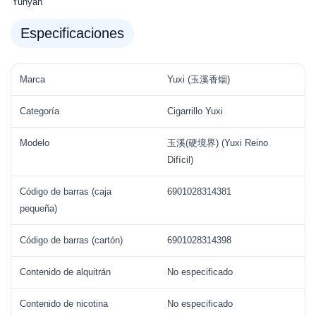
Yunyan
Especificaciones
Marca
Yuxi (玉溪香烟)
Categoría
Cigarrillo Yuxi
Modelo
玉溪(硬境界) (Yuxi Reino
Difícil)
Código de barras (caja
6901028314381
pequeña)
Código de barras (cartón)
6901028314398
Contenido de alquitrán
No especificado
Contenido de nicotina
No especificado