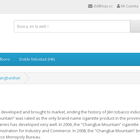
dd@xqx.cc
Mi Cuenta
lboro
Doble felicidad (HK)
hangbaishan
 developed and brought to market, ending the history of Jilin tobacco indu
ntain” was rated as the only brand-name cigarette product in the province 
ries has developed very well. In 2006, the “Changbai Mountain” cigarett
istration for Industry and Commerce. In 2008, the “Changbai Mountain” br
acco Monopoly Bureau.