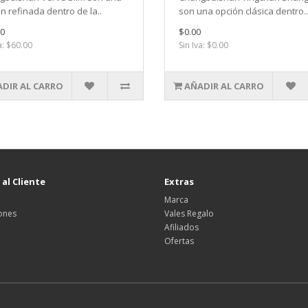
n refinada dentro de la..
son una opción clásica dentro..
0
$0.00
a: $60.00
Sin Iva: $0.00
DIR AL CARRO
AÑADIR AL CARRO
 al Cliente
Extras
Marca
ones
Vales Regalo
Afiliados
Ofertas