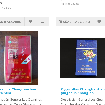
0
Sin Iva: $37.00
a: $28.30
DIR AL CARRO
AÑADIR AL CARRO
rrillos Changbaishan
Cigarrillos Changbaishan
e Slim
yingchun Shanglan
ipción General Los Cigarrillos
Descripción General Los Cigarri
gbaishan Verve Slim son una
Changbaishan Yingchun Shang