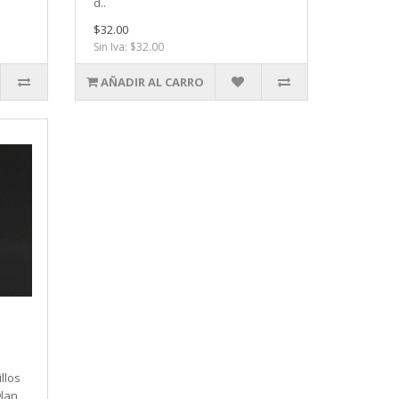
d..
$32.00
Sin Iva: $32.00
AÑADIR AL CARRO
llos
lan