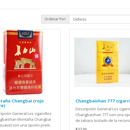
Ordenar Por:
taña Changbai (rojo
Changbaishan 777 cigarri
ve)
Descripción General Los cigarri
ipción General Los cigarrillos
Changbaishan 777 son una op
gbaishan Montaña Changbai
de tabaco tostado de la recono
 suave) son una opción prem..
$37.00