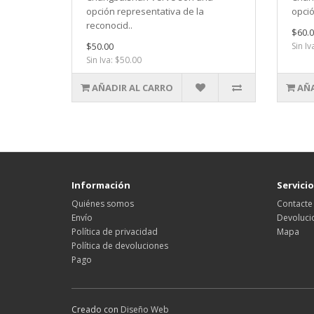
opción representativa de la
opció
reconocid..
$60.0
$50.00
Sin Iv
Sin Iva: $50.00
AÑADIR AL CARRO
AÑA
Información
Servicio
Quiénes somos
Contacte
Envío
Devoluci
Política de privacidad
Mapa
Política de devoluciones
Pago
Creado con
Diseño Web