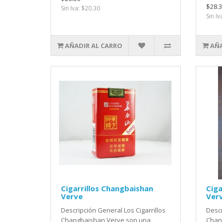
$28.3
Sin Iva: $20.30
Sin Iv
AÑADIR AL CARRO
AÑA
Cigarrillos Changbaishan
Ciga
Verve
Verv
Descripción General Los Cigarrillos
Descr
Changbaishan Verve son una
Chan