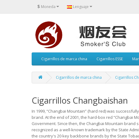
$
Moneda
Lenguaje
Cigarrillos de marca china
Cigarrillos ESSE
Mar
Cigarrillos de marca china
Cigarrillos C
Cigarrillos Changbaishan
In 1999, “Changbai Mountain” (hard red) was successfully
brand. At the end of 2001, the hard-box red “Changbai Mou
Government. Since then, the Changbai Mountain brand se
recognized as a well-known trademark by the State Admin
the country's 20 key backbone brands by the State Tob