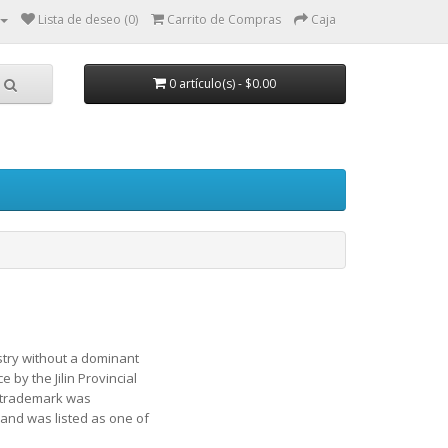
Lista de deseo (0)
Carrito de Compras
Caja
0 artículo(s) - $0.00
stry without a dominant
by the Jilin Provincial
e trademark was
and was listed as one of