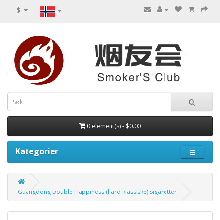
$
0 element(s) - $0.00
Kategorier
Guangdong Double Happiness (hard klassiske) sigaretter