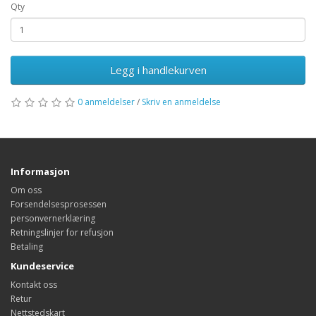
Qty
Legg i handlekurven
0 anmeldelser
/
Skriv en anmeldelse
Informasjon
Om oss
Forsendelsesprosessen
personvernerklæring
Retningslinjer for refusjon
Betaling
Kundeservice
Kontakt oss
Retur
Nettstedskart