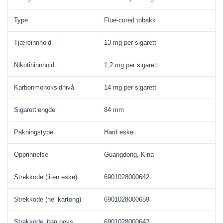
Type
Flue-cured tobakk
Tjæreinnhold
13 mg per sigarett
Nikotininnhold
1,2 mg per sigarett
Karbonmonoksidnivå
14 mg per sigarett
Sigarettlengde
84 mm
Pakningstype
Hard eske
Opprinnelse
Guangdong, Kina
Strekkode (liten eske)
6901028000642
Strekkode (hel kartong)
6901028000659
Strekkode liten boks
6901028000642