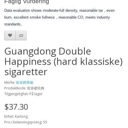
Faglig Vurdering
Data evaluation shows moderate-full density, reasonable tar，even
burn, excellent smoke fullness，reasonable CO, meets industry
standards。
Guangdong Double
Happiness (hard klassiske)
sigaretter
Merke:
双喜牌香烟
Produktkode: 双喜硬经典
Tilgjengelighet: På lager
$37.30
Enhet: Kartong
Pris i belønningspoeng: 55