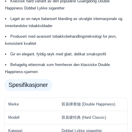
Klassisk hard variant av den populære Guangdong Double
Happiness Dobbel Lykke sigaretter
Laget av en nøye balansert blanding av utvalgte internasjonale og
innenlandske tobakksblader
Produsert med avansert tobakksbehandlingsteknologi for jevn,
konsistent kvalitet
Gir en elegant, fyldig røyk med glatt, delikat smaksprofil
Behagelig ettersmak som fremhever den klassiske Double
Happiness-sjarmen
Spesifikasjoner
Merke
双喜牌香烟 (Double Happiness)
Modell
双喜硬经典 (Hard Classic)
Kategori
Dobbel Lykke sigaretter