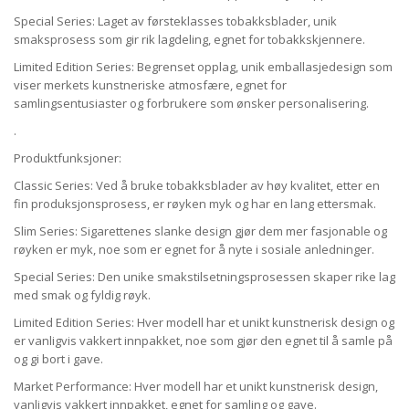
Special Series: Laget av førsteklasses tobakksblader, unik
smaksprosess som gir rik lagdeling, egnet for tobakkskjennere.
Limited Edition Series: Begrenset opplag, unik emballasjedesign som
viser merkets kunstneriske atmosfære, egnet for
samlingsentusiaster og forbrukere som ønsker personalisering.
.
Produktfunksjoner:
Classic Series: Ved å bruke tobakksblader av høy kvalitet, etter en
fin produksjonsprosess, er røyken myk og har en lang ettersmak.
Slim Series: Sigarettenes slanke design gjør dem mer fasjonable og
røyken er myk, noe som er egnet for å nyte i sosiale anledninger.
Special Series: Den unike smakstilsetningsprosessen skaper rike lag
med smak og fyldig røyk.
Limited Edition Series: Hver modell har et unikt kunstnerisk design og
er vanligvis vakkert innpakket, noe som gjør den egnet til å samle på
og gi bort i gave.
Market Performance: Hver modell har et unikt kunstnerisk design,
vanligvis vakkert innpakket, egnet for samling og gave.