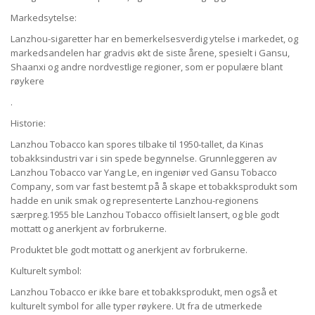
Markedsytelse:
Lanzhou-sigaretter har en bemerkelsesverdig ytelse i markedet, og
markedsandelen har gradvis økt de siste årene, spesielt i Gansu,
Shaanxi og andre nordvestlige regioner, som er populære blant
røykere
.
Historie:
Lanzhou Tobacco kan spores tilbake til 1950-tallet, da Kinas
tobakksindustri var i sin spede begynnelse. Grunnleggeren av
Lanzhou Tobacco var Yang Le, en ingeniør ved Gansu Tobacco
Company, som var fast bestemt på å skape et tobakksprodukt som
hadde en unik smak og representerte Lanzhou-regionens
særpreg.1955 ble Lanzhou Tobacco offisielt lansert, og ble godt
mottatt og anerkjent av forbrukerne.
Produktet ble godt mottatt og anerkjent av forbrukerne.
Kulturelt symbol:
Lanzhou Tobacco er ikke bare et tobakksprodukt, men også et
kulturelt symbol for alle typer røykere. Ut fra de utmerkede