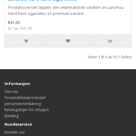
Produktoversikt Opplev den ettertraktede smaken av Lanzhou
Hard Rare sigaretter, en premium variant ..
$41.00
Ex Tax: $41.00
Viser 1 til 6 av 6 (1 Sider)
Informasjon
Om oss
Forsendelsesprosessen
personvernerklæring
Retningslinjer for refusjon
Betaling
Kundeservice
Kontakt oss