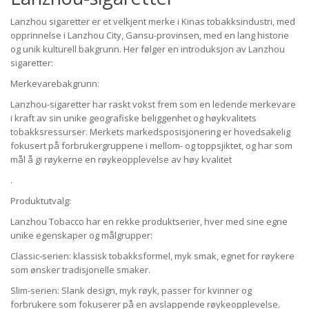
Lanzhou sigaretter er et velkjent merke i Kinas tobakksindustri, med
opprinnelse i Lanzhou City, Gansu-provinsen, med en lang historie
og unik kulturell bakgrunn. Her følger en introduksjon av Lanzhou
sigaretter:
Merkevarebakgrunn:
Lanzhou-sigaretter har raskt vokst frem som en ledende merkevare
i kraft av sin unike geografiske beliggenhet og høykvalitets
tobakksressurser. Merkets markedsposisjonering er hovedsakelig
fokusert på forbrukergruppene i mellom- og toppsjiktet, og har som
mål å gi røykerne en røykeopplevelse av høy kvalitet
.
Produktutvalg:
Lanzhou Tobacco har en rekke produktserier, hver med sine egne
unike egenskaper og målgrupper:
Classic-serien: klassisk tobakksformel, myk smak, egnet for røykere
som ønsker tradisjonelle smaker.
Slim-serien: Slank design, myk røyk, passer for kvinner og
forbrukere som fokuserer på en avslappende røykeopplevelse.