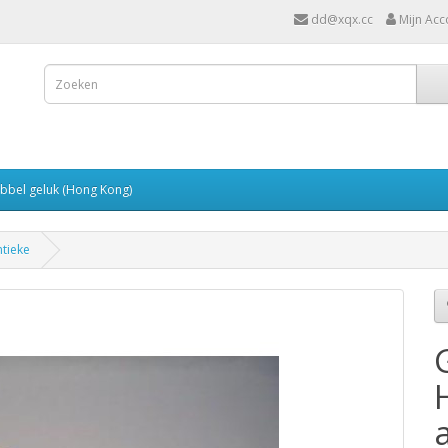
dd@xqx.cc
Mijn Acc
bbel geluk (Hong Kong)
tieke