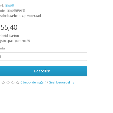
rk:
黄鹤楼
odel: 黄鹤楼硬雅香
schikbaarheid: Op voorraad
55,40
nheid: Karton
ijs in spaarpunten: 25
ntal
Bestellen
0 beoordeling(en)
/
Geef beoordeling