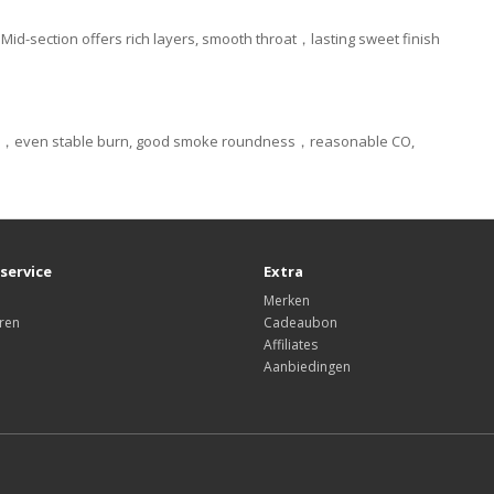
id-section offers rich layers, smooth throat，lasting sweet finish
tar，even stable burn, good smoke roundness，reasonable CO,
service
Extra
Merken
ren
Cadeaubon
Affiliates
Aanbiedingen