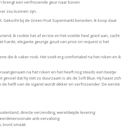
t en brengt een verfrissende geur naar boven
ker zou kunnen zijn.
t. Gekocht bij de Green Fruit Supermarkt beneden. Ik koop daar
riend. Ik rookte het af en toe en het voelde heel goed aan, zacht
het harde, elegante geurige goud van price on request is het
degene die ik vaker rook. Het voelt erg comfortabel na het roken en ik
et onaangenaam na het roken en het heeft nog steeds een beetje
t gevoel dat hij niet zo duurzaam is als de Soft Blue. Hij haast zich
em de helft van de sigaret wordt dikker en verfrissender. De eerste
uitenland, directe verzending, wereldwijde levering
 meerdimensionale anti-vervalsing
n, toont smaak