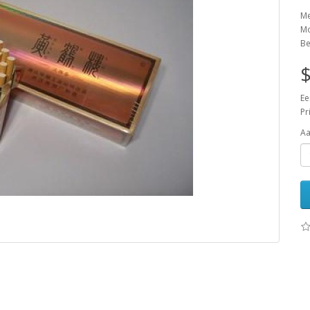
Me
M
Be
$
Ee
Pr
Aa