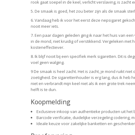
rook gaat soepel in de keel, verlicht verslaving, is zach
5. De smaak is goed, het zou beter zijn als de smaak ster
6. Vandaag heb ik voor het eerst deze nepsigaret gekoch
nooit meer iets.
7. Een paar dagen geleden ging ik naar het huis van een v
in de mond, niet kruidig of verstikkend. Vergeleken met 
kosteneffectiever.
8. Ik blijf nooit bij een specifiek merk sigaretten. Dit is 
voel geen walging.
9 De smaak is heel zacht. Het is zacht, je mond ruikt ni
zoetigheid. De sigarettenhouder is erg lang, dus ik heb he
niet en verbrandt mijn keel niet als ik een grote trek ne
helft is te dun.
Koopmelding
Exclusieve inkoop van authentieke producten uit het b
Barcode verificatie, duidelijke verzegeling codering,
Ideale keuze voor zakelijke banketten en geschenke