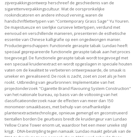
zijverpakkingsontwerp herschreef de geschiedenis van de
sigarettenverpakkingscultuur. Wat de oorspronkelijke
rookindicatoren en andere inhoud verving, waren de
handschriftlettertypen van "Contemporary Grass Sage" Yu Youren.
De majestueuze en sierlijke cursieve lettertypen, verdund met
eenvoud en verschillende manieren, presenteren de esthetische
essentie van Chinese kalligrafie op een ongedwongen manier.
Producteigenschappen: Functionele geraspte tabak: Lundao heeft
speciaal geprepareerde functionele geraspte tabak aan het proces
toegevoegd. De functionele geraspte tabak wordt toegevoegd met
een speciaal kruidenextract en wordt opgeslagen in speciale houten
vaten om de kwaliteit te verbeteren ontwerpwaarde, de smaak is
unieker en gerealiseerd. De rook is zacht, zoet en zoet als je hem
rookt. ·Uitbreiding van geurbronnen: Implementatie van het
projectonderzoek "Cigarette Brand Flavouring System Construction"
van het nationale bureau, op basis van de voltooiing van het
classificatieonderzoek naar de effecten van meer dan 150
monomeer-smaakbases, met behulp van onafhankelijke
plantenextractietechnologie, opnieuw gemengd en geconstrueerd
tientallen borden De geurbasis breidt de kruidengeur van Lundao
Yellow Crane Tower enorm uit, waardoor het een meer unieke stijl
krijgt. · DNA-bestrijding tegen namaak: Lundao maakt gebruik van de