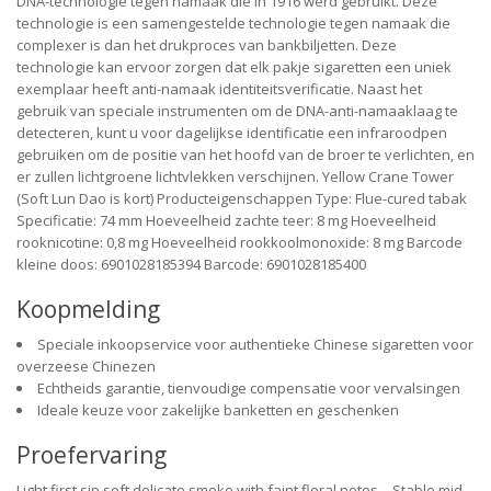
DNA-technologie tegen namaak die in 1916 werd gebruikt. Deze
technologie is een samengestelde technologie tegen namaak die
complexer is dan het drukproces van bankbiljetten. Deze
technologie kan ervoor zorgen dat elk pakje sigaretten een uniek
exemplaar heeft anti-namaak identiteitsverificatie. Naast het
gebruik van speciale instrumenten om de DNA-anti-namaaklaag te
detecteren, kunt u voor dagelijkse identificatie een infraroodpen
gebruiken om de positie van het hoofd van de broer te verlichten, en
er zullen lichtgroene lichtvlekken verschijnen. Yellow Crane Tower
(Soft Lun Dao is kort) Producteigenschappen Type: Flue-cured tabak
Specificatie: 74 mm Hoeveelheid zachte teer: 8 mg Hoeveelheid
rooknicotine: 0,8 mg Hoeveelheid rookkoolmonoxide: 8 mg Barcode
kleine doos: 6901028185394 Barcode: 6901028185400
Koopmelding
Speciale inkoopservice voor authentieke Chinese sigaretten voor
overzeese Chinezen
Echtheids garantie, tienvoudige compensatie voor vervalsingen
Ideale keuze voor zakelijke banketten en geschenken
Proefervaring
Light first sip soft delicate smoke with faint floral notes。Stable mid-