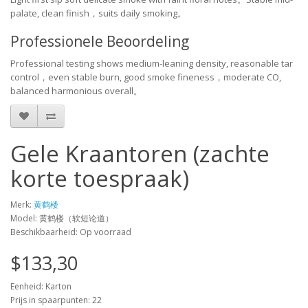
palate, clean finish，suits daily smoking。
Professionele Beoordeling
Professional testing shows medium-leaning density, reasonable tar
control，even stable burn, good smoke fineness，moderate CO,
balanced harmonious overall。
Gele Kraantoren (zachte
korte toespraak)
Merk:
黄鹤楼
Model: 黄鹤楼（软短论道）
Beschikbaarheid: Op voorraad
$133,30
Eenheid: Karton
Prijs in spaarpunten: 22