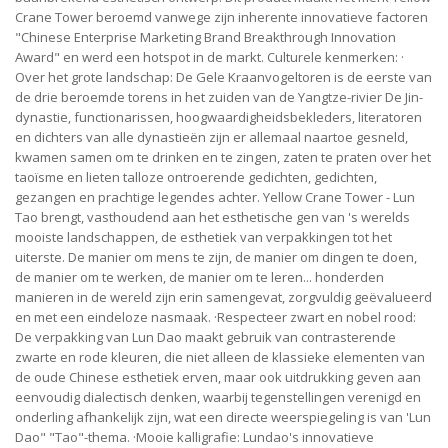
Crane Tower beroemd vanwege zijn inherente innovatieve factoren
"Chinese Enterprise Marketing Brand Breakthrough Innovation
Award" en werd een hotspot in de markt. Culturele kenmerken: ·
Over het grote landschap: De Gele Kraanvogeltoren is de eerste van
de drie beroemde torens in het zuiden van de Yangtze-rivier De Jin-
dynastie, functionarissen, hoogwaardigheidsbekleders, literatoren
en dichters van alle dynastieën zijn er allemaal naartoe gesneld,
kwamen samen om te drinken en te zingen, zaten te praten over het
taoïsme en lieten talloze ontroerende gedichten, gedichten,
gezangen en prachtige legendes achter. Yellow Crane Tower - Lun
Tao brengt, vasthoudend aan het esthetische gen van 's werelds
mooiste landschappen, de esthetiek van verpakkingen tot het
uiterste. De manier om mens te zijn, de manier om dingen te doen,
de manier om te werken, de manier om te leren... honderden
manieren in de wereld zijn erin samengevat, zorgvuldig geëvalueerd
en met een eindeloze nasmaak. ·Respecteer zwart en nobel rood:
De verpakking van Lun Dao maakt gebruik van contrasterende
zwarte en rode kleuren, die niet alleen de klassieke elementen van
de oude Chinese esthetiek erven, maar ook uitdrukking geven aan
eenvoudig dialectisch denken, waarbij tegenstellingen verenigd en
onderling afhankelijk zijn, wat een directe weerspiegeling is van 'Lun
Dao" "Tao"-thema. ·Mooie kalligrafie: Lundao's innovatieve