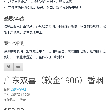
承诺只售正品，品质经过严格把关，购买无忧
完整防伪体系保障，条码、封口、激光标识多重辨别
品吸体验
点燃后烟气醇正饱满，香气层次分明。中段烟香渐浓，喉部刺激轻微，尾
段干净收尾，整体表现中上。
专业评测
评测数据表明，烟气浓度中等，焦油量合理，燃烧性能良好，烟气醇和度
良好，一氧化碳量适中，整体表现中规中矩。
广东双喜（软金1906）香烟
品牌:
双喜牌香烟
型号: 双喜软金1906
库存状态: 有库存