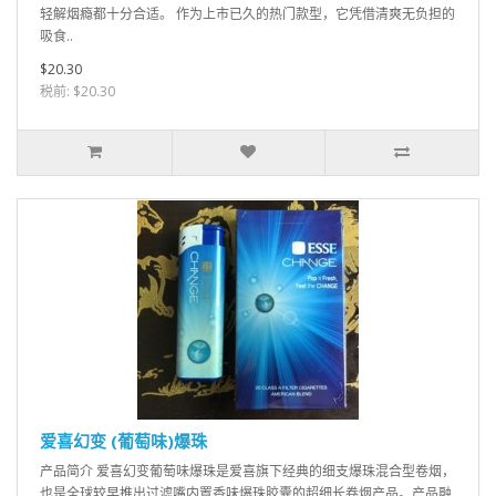
轻解烟瘾都十分合适。 作为上市已久的热门款型，它凭借清爽无负担的
吸食..
$20.30
税前: $20.30
爱喜幻变 (葡萄味)爆珠
产品简介 爱喜幻变葡萄味爆珠是爱喜旗下经典的细支爆珠混合型卷烟，
也是全球较早推出过滤嘴内置香味爆珠胶囊的超细长卷烟产品。产品融