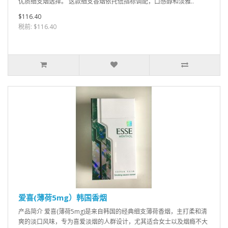
优质细支烟选择。 这款细支香烟依托低指标调配，口感醇和淡雅..
$116.40
税前: $116.40
爱喜(薄荷5mg）韩国香烟
产品简介 爱喜(薄荷5mg)是来自韩国的经典细支薄荷香烟，主打柔和清
爽的淡口风味，专为喜爱淡烟的人群设计，尤其适合女士以及烟瘾不大