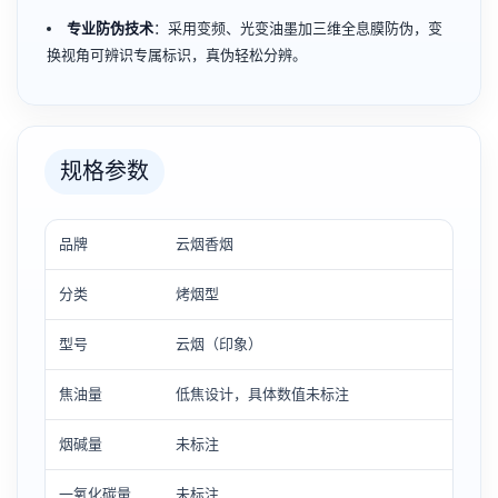
专业防伪技术
：采用变频、光变油墨加三维全息膜防伪，变
换视角可辨识专属标识，真伪轻松分辨。
规格参数
品牌
云烟香烟
分类
烤烟型
型号
云烟（印象）
焦油量
低焦设计，具体数值未标注
烟碱量
未标注
一氧化碳量
未标注