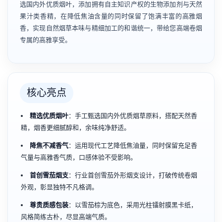
选国内外优质烟叶，添加拥有自主知识产权的生物添加剂与天然
果汁类香精，在降低焦油含量的同时保留了饱满丰富的高雅烟
香，实现自然烟草本味与精细加工的和谐统一，带给您高端卷烟
专属的高雅享受。
核心亮点
精选优质烟叶
：手工甄选国内外优质烟草原料，搭配天然香
精，烟香更细腻醇和，余味纯净舒适。
降焦不减香气
：运用现代工艺降低焦油量，同时保留充足香
气量与高雅香气质，口感体验不受影响。
首创雪茄烟支
：行业首创雪茄外形烟支设计，打破传统卷烟
外观，彰显独特不凡格调。
尊贵质感包装
：以雪茄棕为底色，采用光柱镭射膜黑卡纸，
风格简练古朴，尽显高端气质。