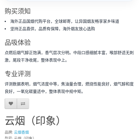
购买须知
海外正品国烟代购平台，全球邮寄，让异国烟友畅享家乡味道
坚持正品直供，品质有保障，海外烟友放心选购
品吸体验
点燃后烟气醇正饱满，香气层次分明。中段口感细腻丰富，喉部舒适无刺
激，尾段干净收尾，整体表现中上。
专业评测
评测数据表明，烟气浓度中等，焦油量合理，燃烧性能良好，烟气醇和度
良好，一氧化碳量适中，整体表现中规中矩。
云烟（印象）
品牌:
云烟香烟
型号: 云烟（印象）