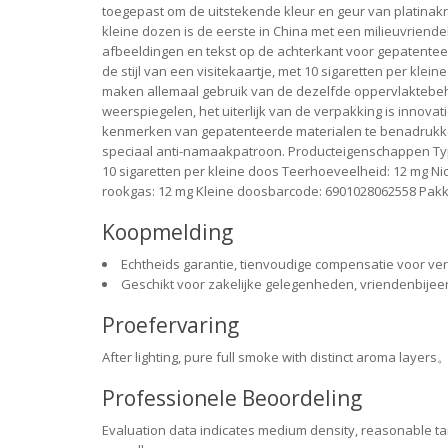
toegepast om de uitstekende kleur en geur van platinak
kleine dozen is de eerste in China met een milieuvriend
afbeeldingen en tekst op de achterkant voor gepatentee
de stijl van een visitekaartje, met 10 sigaretten per kl
maken allemaal gebruik van de dezelfde oppervlaktebe
weerspiegelen, het uiterlijk van de verpakking is innova
kenmerken van gepatenteerde materialen te benadrukken
speciaal anti-namaakpatroon. Producteigenschappen Type
10 sigaretten per kleine doos Teerhoeveelheid: 12 mg N
rookgas: 12 mg Kleine doosbarcode: 6901028062558 Pak
Koopmelding
Echtheids garantie, tienvoudige compensatie voor ve
Geschikt voor zakelijke gelegenheden, vriendenbijee
Proefervaring
After lighting, pure full smoke with distinct aroma lay
Professionele Beoordeling
Evaluation data indicates medium density, reasonabl