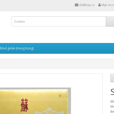
dd@xqx.cc
Mijn Acc
bbel geluk (Hong Kong)
Me
M
Be