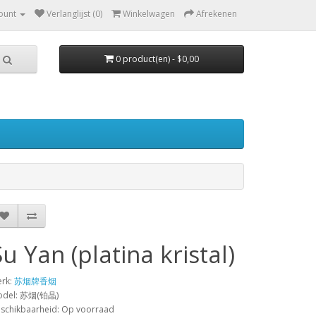
ount
Verlanglijst (0)
Winkelwagen
Afrekenen
0 product(en) - $0,00
Su Yan (platina kristal)
rk:
苏烟牌香烟
odel: 苏烟(铂晶)
schikbaarheid: Op voorraad