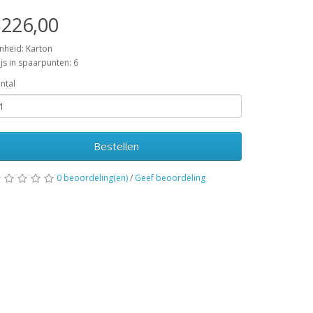
226,00
nheid: Karton
ijs in spaarpunten: 6
ntal
Bestellen
0 beoordeling(en)
/
Geef beoordeling