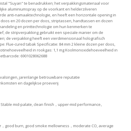
ristal "Suyan" te benadrukken; het verpakkingsmateriaal voor
elijke aluminiumspray op de voorkant en helderzilveren
rde anti-namaaktechnologie, en heeft een horizontale opening in
eine doos en 20 dozen per doos, striptassen, handtassen en dozen
handeling en printtechnologie om hun kenmerken te
tief, de stripverpakking gebruikt een speciale manier om de
; de verpakking heeft een vierdimensionaal holografisch
: Flue-cured tabak Specificatie: 84 mm 2 kleine dozen per doos,
icotinehoeveelheid in rookgas: 1,1 mg Koolmonoxidehoeveelheid in
ketbarcode: 6901028062688
rvalsingen, jarenlange betrouwbare reputatie
nkomsten en dagelijkse proeverij
ers。Stable mid-palate, clean finish，upper-mid performance。
e tar，good burn, good smoke mellowness，moderate CO, average