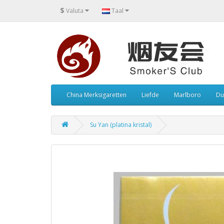
$
Valuta
Taal
China Merksigaretten
Liefde
Marlboro
Du
Su Yan (platina kristal)