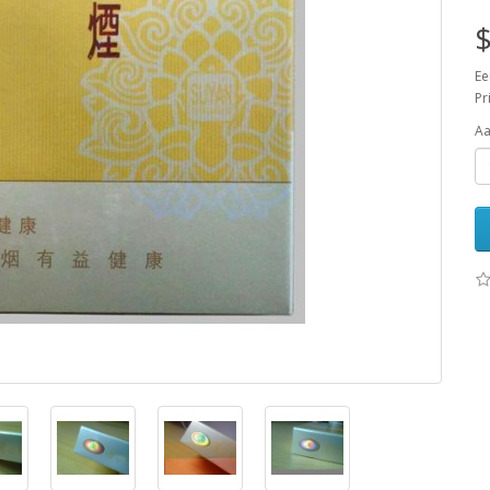
$
Ee
Pr
Aa