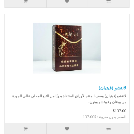
لانتشو (فيتيان)
لانتشو (فيتيان) وصف المنتجالأوراق المنتقاة يدويًا من التبغ المحلي عالي الجودة
من يوننان وقويتشو وهون..
$137.00
السعر بدون ضريبة : $137.00