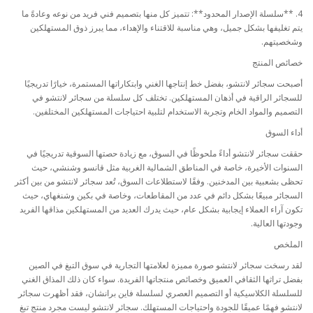
4. **سلسلة الإصدار المحدود**: تتميز كل منها بتصميم فني فريد من نوعه وعادةً ما
يتم تغليفها بشكل جميل، وهي مناسبة للاقتناء والإهداء، مما يبرز ذوق المستهلكين
وشخصيتهم.
خصائص المنتج
أصبحت سجائر لانتشو، بفضل خط إنتاجها الغني وابتكاراتها المستمرة، خيارًا تدريجيًا
للسجائر الراقية في أذهان المستهلكين. تختلف كل سلسلة من سجائر لانتشو في
التصميم والمواد الخام وتجربة الاستخدام لتلبية احتياجات المستهلكين المختلفين.
أداء السوق
حققت سجائر لانتشو أداءً ملحوظًا في السوق، مع زيادة حصتها السوقية تدريجيًا في
السنوات الأخيرة، خاصة في المناطق الشمالية الغربية مثل قانسو وشنشي، حيث
تحظى بشعبية بين المدخنين. وفقًا لاستطلاعات السوق، تُعد سجائر لانتشو من بين أكثر
السجائر مبيعًا بشكل دائم في عدد من المقاطعات، وخاصة في بكين وشنغهاي، حيث
تكون آراء العملاء إيجابية بشكل عام، حيث يدرك العديد من المستهلكين مذاقها الفريد
وجودتها العالية.
الملخص
لقد رسخت سجائر لانتشو صورة مميزة لعلامتها التجارية في سوق التبغ في الصين
بفضل تراثها الثقافي العميق وخصائص منتجاتها الفريدة. سواء كان ذلك المذاق الغني
للسلسلة الكلاسيكية أو التصميم العصري لسلسلة فاين برانشان، فقد أظهرت سجائر
لانتشو فهمًا عميقًا للجودة واحتياجات المستهلك. سجائر لانتشو ليست مجرد منتج تبغ