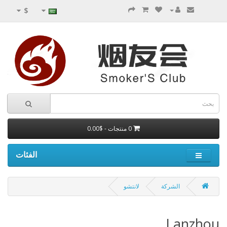
$
0 منتجات - $0.00
الفئات
الشركة
لانتشو
Lanzhou