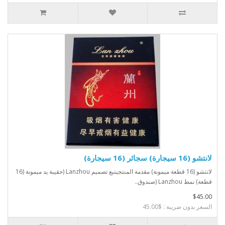
لانتشو (16 سيجارة) سجائر (16 سيجارة)
لانتشو (16 قطعة ميمونة) مقدمة المنتجيتبع تصميم Lanzhou (حقيبة يد ميمونة (16
قطعة) نمط Lanzhou (صندوق..
$45.00
السعر بدون ضريبة : $45.00