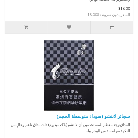
$18.00
السعر بدون ضريبة : $18.00
سجائر لانتشو (سوداء متوسطة الحجم)
المذاق:وجد معظم المستخدمين أن لانتشو (بلاك ميديوم) ذات مذاق ناعم وخالٍ من
النكهة مع لمسة من الوخز وا..