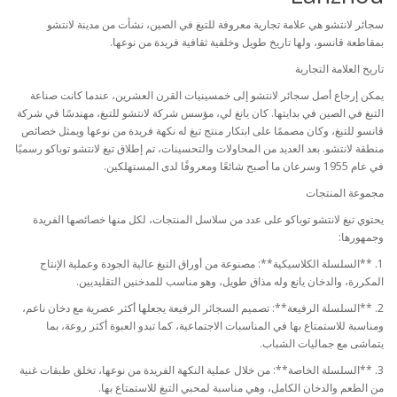
سجائر لانتشو هي علامة تجارية معروفة للتبغ في الصين، نشأت من مدينة لانتشو
بمقاطعة قانسو، ولها تاريخ طويل وخلفية ثقافية فريدة من نوعها.
تاريخ العلامة التجارية
يمكن إرجاع أصل سجائر لانتشو إلى خمسينيات القرن العشرين، عندما كانت صناعة
التبغ في الصين في بدايتها. كان يانغ لي، مؤسس شركة لانتشو للتبغ، مهندسًا في شركة
قانسو للتبغ، وكان مصممًا على ابتكار منتج تبغ له نكهة فريدة من نوعها ويمثل خصائص
منطقة لانتشو. بعد العديد من المحاولات والتحسينات، تم إطلاق تبغ لانتشو توباكو رسميًا
في عام 1955 وسرعان ما أصبح شائعًا ومعروفًا لدى المستهلكين.
مجموعة المنتجات
يحتوي تبغ لانتشو توباكو على عدد من سلاسل المنتجات، لكل منها خصائصها الفريدة
وجمهورها:
1. **السلسلة الكلاسيكية**: مصنوعة من أوراق التبغ عالية الجودة وعملية الإنتاج
المكررة، والدخان يانع وله مذاق طويل، وهو مناسب للمدخنين التقليديين.
2. **السلسلة الرفيعة**: تصميم السجائر الرفيعة يجعلها أكثر عصرية مع دخان ناعم،
ومناسبة للاستمتاع بها في المناسبات الاجتماعية، كما تبدو العبوة أكثر روعة، بما
يتماشى مع جماليات الشباب.
3. **السلسلة الخاصة**: من خلال عملية النكهة الفريدة من نوعها، تخلق طبقات غنية
من الطعم والدخان الكامل، وهي مناسبة لمحبي التبغ للاستمتاع بها.