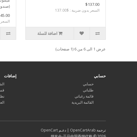
$137.00
(صندوق
السعر بدون ضريبة : $137.00
45.00
السعر بد
اضافة للسلة
عرض 1 الى 6 من 6 (1 صفحات)
حسابي
إضافات
حسابي
الش
طلباتي
قسا
قائمة رغباتي
نظا
القائمة البريدية
الع
ترجمة
OpenCartArab
| دعـم
OpenCart
烟友会-正品中国香烟代购 © 2026