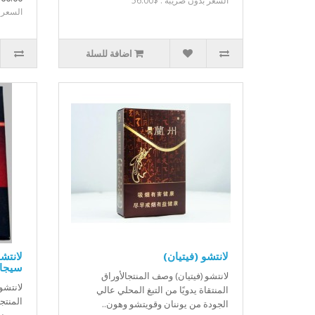
السعر بدون ضريبة : $56.00
السعر بد
اضافة للسلة
لانتشو (فيتيان)
سيجار
لانتشو (فيتيان) وصف المنتجالأوراق
المنتقاة يدويًا من التبغ المحلي عالي
الجودة من يوننان وقويتشو وهون..