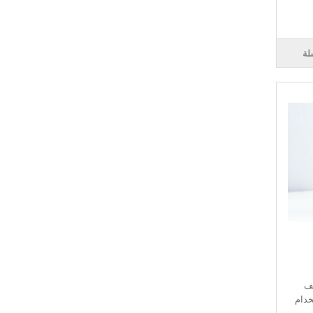
لة
صف
خدام