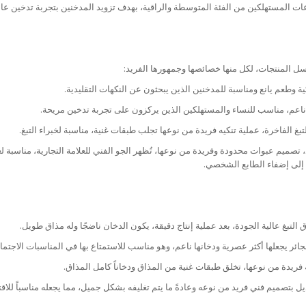
مستهلكين من الفئة المتوسطة والراقية، بهدف تزويد المدخنين بتجربة تدخين عالي
سل المنتجات، لكل منها خصائصها وجمهورها الفريد:
ية وطعم يانع ومناسبة للمدخنين الذين يبحثون عن النكهات التقليدية.
ناعم، مناسب للنساء والمستهلكين الذين يركزون على تجربة تدخين مريحة.
غ الفاخرة، عملية تنكيه فريدة من نوعها تجلب طبقات غنية، مناسبة لخبراء التبغ.
تصميم عبوات محدودة وفريدة من نوعها، تُظهر الجو الفني للعلامة التجارية، مناسبة 
إلى إضفاء الطابع الشخصي.
لتبغ عالية الجودة، بعد عملية إنتاج دقيقة، يكون الدخان ناضجًا وله مذاق طويل.
ائر يجعلها أكثر عصرية ودخانها ناعم، وهو مناسب للاستمتاع بها في المناسبات الاجتماع
فريدة من نوعها، تخلق طبقات غنية من المذاق ودخاناً كامل المذاق.
 بتصميم فني فريد من نوعه وعادةً ما يتم تغليفه بشكل جميل، مما يجعله مناسباً للاقتن