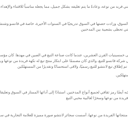
 فريد من نوعه، وعادةً ما يتم تغليفه بشكل جميل، مما يجعله مناسباً للاقتناء والإهداء.
 السوق، وزادت حصتها في السوق تدريجيًا في السنوات الأخيرة، خاصة في قانسو وشن
لتي تحظى بشعبية بين المدخنين
لى خمسينيات القرن العشرين، عندما كانت صناعة التبغ في الصين في مهدها. كان م
 شركة قانسو للتبغ، والذي كان مصممًا على ابتكار منتج تبغ له نكهة فريدة من نوعها وي
تهلكين.
نه أيضًا رمز ثقافي لجميع أنواع المدخنين. استنادًا إلى أدائها الممتاز في السوق وتعليق
ريدة من نوعها وسحرًا لغالبية محبي التبغ
نتجاتها الفريدة من نوعها، أسست سجائر لانتشو صورة مميزة للعلامة التجارية في سو