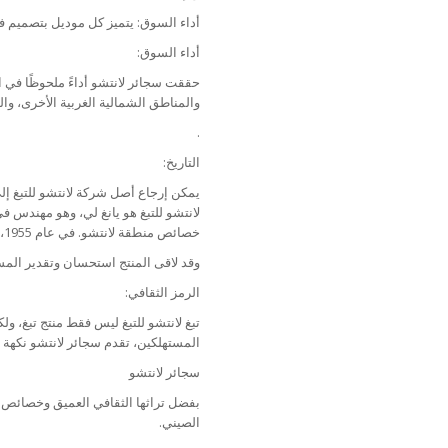
أداء السوق: يتميز كل موديل بتصميم فني
أداء السوق:
حققت سجائر لانتشو أداءً ملحوظًا في
والمناطق الشمالية الغربية الأخرى، وا
.
التاريخ:
يمكن إرجاع أصل شركة لانتشو للتبغ إ
لانتشو للتبغ هو يانغ لي، وهو مهندس في
خصائص منطقة لانتشو. في عام 1955، تم إطلاق تبغ لانتشو للتبغ رسميًا، ولاقى استحسانًا وتقديرًا من المستهلكين
وقد لاقى المنتج استحسان وتقدير المس
الرمز الثقافي:
تبغ لانتشو للتبغ ليس فقط منتج تبغ، ولك
المستهلكين، تقدم سجائر لانتشو نكهة ف
سجائر لانتشو
بفضل تراثها الثقافي العميق وخصائص م
الصيني.