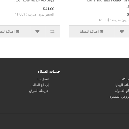
ميمونة (16 قطعة) نمط Lanzhou
مواد خام حديثة عالية الت..
..
$41.00
$
السعر بدون ضريبة : $41.00
ون ضريبة : $45.00
اضافة للسلة
اضافة للس
خدمات العملاء
ركات
اتصل بنا
ئم الهدايا
إرجاع الطلب
م العمولة
خريطة الموقع
روض المميزة