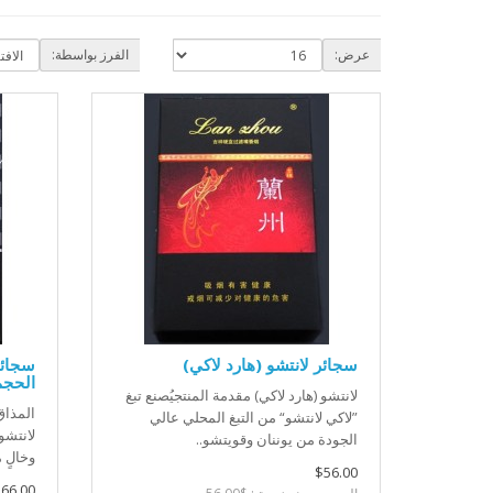
عرض:
الفرز بواسطة:
سجائر لانتشو (هارد لاكي)
سجائر
الحجم
لانتشو (هارد لاكي) مقدمة المنتجيُصنع تبغ
المذاق
”لاكي لانتشو“ من التبغ المحلي عالي
لانتشو
الجودة من يوننان وقويتشو..
وخالٍ 
$56.00
66.00